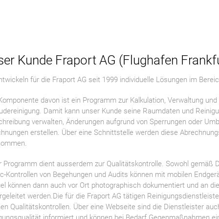
er Kunde Fraport AG (Flughafen Frankfu
ntwickeln für die Fraport AG seit 1999 individuelle Lösungen im Bere
Komponente davon ist ein Programm zur Kalkulation, Verwaltung und 
dereinigung. Damit kann unser Kunde seine Raumdaten und Reinigu
hreibung verwalten, Änderungen aufgrund von Sperrungen oder Umb
hnungen erstellen. Über eine Schnittstelle werden diese Abrechnun
nommen.
 Programm dient ausserdem zur Qualitätskontrolle. Sowohl gemäß D
-Kontrollen von Begehungen und Audits können mit mobilen Endgerä
l können dann auch vor Ort photographisch dokumentiert und an die
rgeleitet werden.Die für die Fraport AG tätigen Reinigungsdienstleis
nen Qualitätskontrollen. Über eine Webseite sind die Dienstleister auc
gungsqualität informiert und können bei Bedarf Gegenmaßnahmen ein