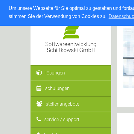
Um unsere Webseite für Sie optimal zu gestalten und fort
stimmen Sie der Verwendung von Cookies zu.
Datenschut
Softwareentwicklung
Schittkowski GmbH
lösungen
schulungen
stellenangebote
service / support