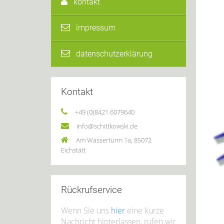
kontakt
impressum
datenschutzerklärung
Kontakt
+49 (0)8421 6079640
info@schittkowski.de
Am Wasserturm 1a, 85072
Eichstätt
Rückrufservice
Wenn Sie uns
hier
eine kurze
Nachricht hinterlassen, rufen wir