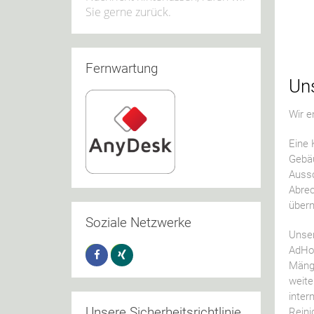
Sie gerne zurück.
Fernwartung
Uns
Wir e
Eine 
Gebäu
Aussc
Abrec
über
Soziale Netzwerke
Unser
AdHoc
Mänge
weite
inter
Unsere Sicherheitsrichtlinie
Reini